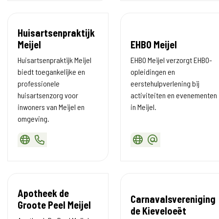
Huisartsenpraktijk
Meijel
EHBO Meijel
Huisartsenpraktijk Meijel
EHBO Meijel verzorgt EHBO-
biedt toegankelijke en
opleidingen en
professionele
eerstehulpverlening bij
huisartsenzorg voor
activiteiten en evenementen
inwoners van Meijel en
in Meijel.
omgeving.
Apotheek de
Carnavalsvereniging
Groote Peel Meijel
de Kieveloeët