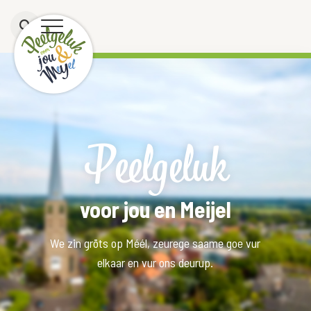
Peelgeluk
voor jou en Meijel
We zin gröts op Méél, zeurege saame goe vur
elkaar en vur ons deurup.