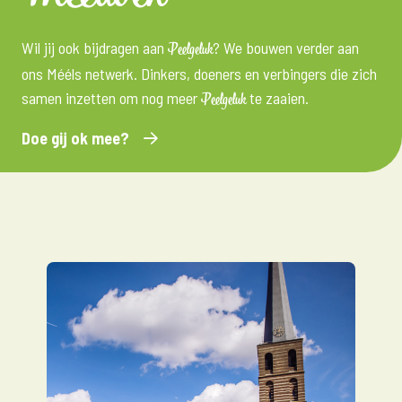
Wil jij ook bijdragen aan
? We bouwen verder aan
Peelgeluk
ons Mééls netwerk. Dinkers, doeners en verbingers die zich
samen inzetten om nog meer
te zaaien.
Peelgeluk
Doe gij ok mee?