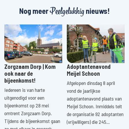
Peelgelukkig
Nog meer
nieuws!
Zorgzaam Dorp | Kom
Adoptantenavond
ook naar de
Meijel Schoon
bijeenkomst!
Afgelopen dinsdag 8 april
Iedereen is van harte
vond de jaarlijkse
uitgenodigd voor een
adoptantenavond plaats van
bijeenkomst op 28 mei
Meijel Schoon. Inmiddels telt
omtrent Zorgzaam Dorp.
de organisatie 92 adoptanten
Tijdens de bijeenkomst gaan
(vrijwilligers) die 245…
ze met elkaar in gesprek